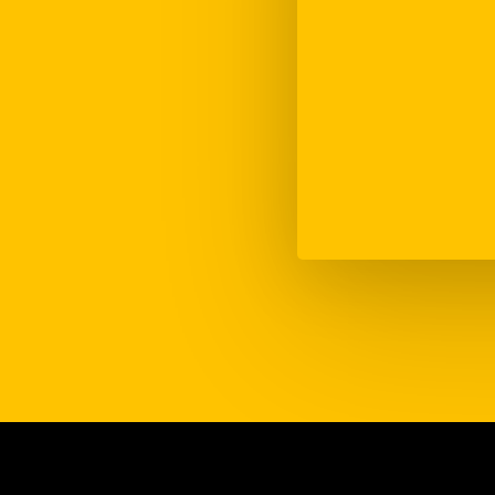
o
.
NUN YE ABONDO
OPIETARIU/A
abayu se fai nuna
vada, tienen que
permisu del
iu o la propietaria
.