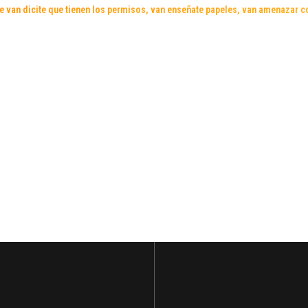
 van dicite que tienen los permisos, van enseñate papeles, van amenazar c
VAMOS DEFENDER LA NUESTRA PEÑA
¡SALVEMOS PEÑAMAYOR!