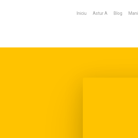
Iniciu
Astur A
Blog
Mani
abayos
ermisos que