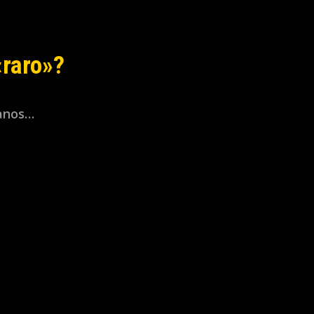
«raro»?
lanos…