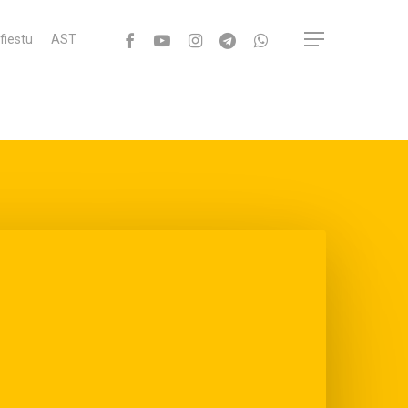
facebook
youtube
instagram
telegram
whatsapp
Menu
fiestu
AST