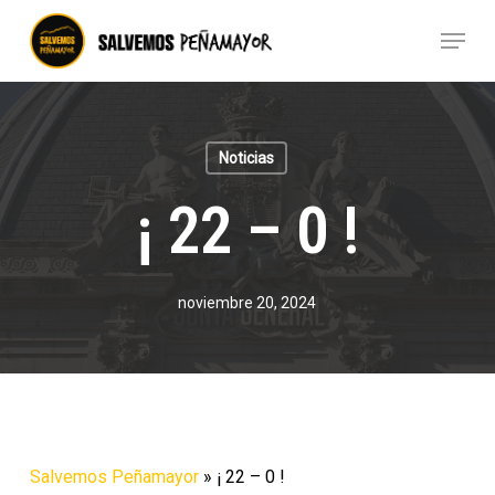
Skip
Menu
to
Close
main
Menu
content
Noticias
¡ 22 – 0 !
noviembre 20, 2024
Salvemos Peñamayor
»
¡ 22 – 0 !