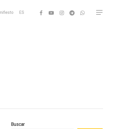
facebook
youtube
instagram
telegram
whatsapp
Menu
nifiesto
ES
Buscar