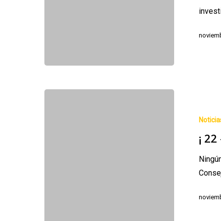
invest
noviemb
¡
22
Noticia
–
¡ 22 
0
!
Ningún
Conse
noviemb