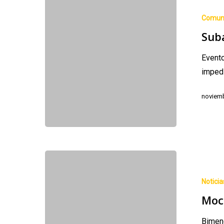
de
Comun
Arte
Sub
Evento
impedi
noviemb
Moción
Ayuntamient
Noticia
de
Moc
Bimenes.
Bimene