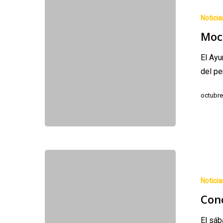
Ayuntamient
Noticia
de
Moc
Laviana
El Ayu
del pe
octubre
Concentració
en
Noticia
Campa
Con
Gües
El sá