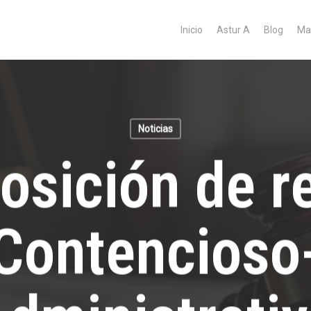
Inicio
Astur A
Blog
Ma
Noticias
posición de r
Contencioso