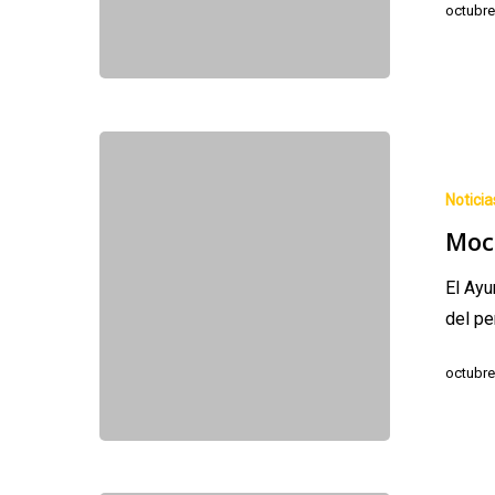
octubre
Moción
Ayuntamient
Noticia
de
Moc
Laviana
El Ayu
del pe
octubre