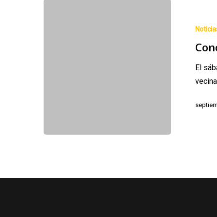
Concentració
en
Noticia
Campa
Con
Gües
El sá
vecin
septiem