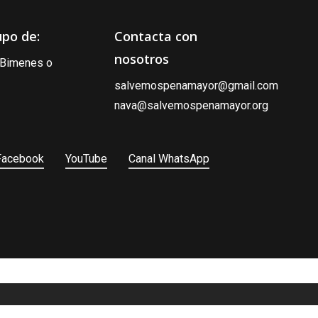
upo de:
Contacta con
nosotros
, Bimenes o
salvemospenamayor@gmail.com
nava@salvemospenamayor.org
Facebook
YouTube
Canal WhatsApp