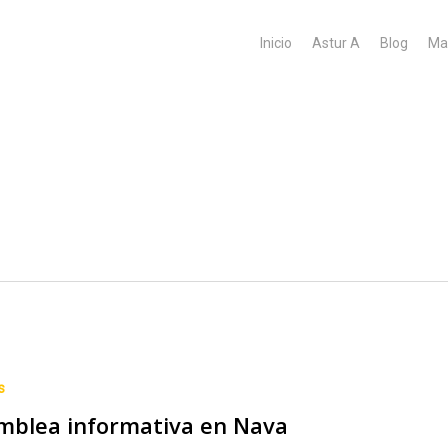
Inicio
Astur A
Blog
Ma
s
mblea informativa en Nava